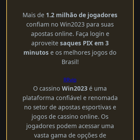
Mais de
1.2 milhão de jogadores
confiam no Win2023 para suas
apostas online. Faça login e
aproveite
saques PIX em 3
minutos
e os melhores jogos do
Brasil!
RRvip
O cassino
Win2023
é uma
plataforma confiável e renomada
no setor de apostas esportivas e
jogos de cassino online. Os
jogadores podem acessar uma
vasta gama de opções de