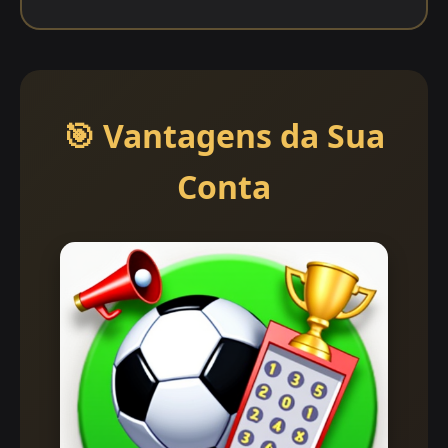
🎯 Vantagens da Sua
Conta