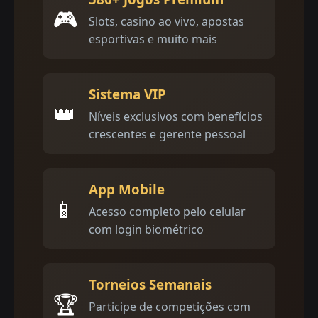
🎮
Slots, casino ao vivo, apostas
esportivas e muito mais
Sistema VIP
👑
Níveis exclusivos com benefícios
crescentes e gerente pessoal
App Mobile
📱
Acesso completo pelo celular
com login biométrico
Torneios Semanais
🏆
Participe de competições com