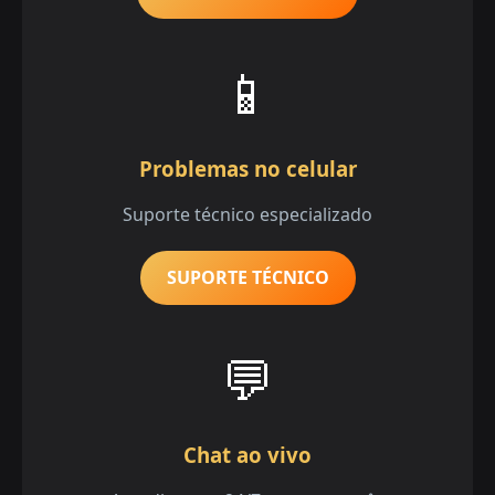
📱
Problemas no celular
Suporte técnico especializado
SUPORTE TÉCNICO
💬
Chat ao vivo