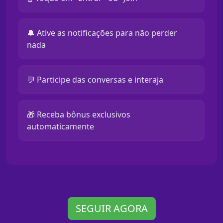
🔔 Ative as notificações para não perder
nada
💬 Participe das conversas e interaja
🎁 Receba bônus exclusivos
automaticamente
SEGUIR AGORA