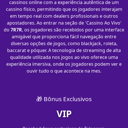
cassinos online com a experiência autêntica de um
cassino físico, permitindo que os jogadores interajam
em tempo real com dealers profissionais e outros
apostadores. Ao entrar na seção de 'Cassino Ao Vivo'
do
7R7R
, os jogadores são recebidos por uma interface
amigável que proporciona fácil navegação entre
diversas opções de jogos, como blackjack, roleta,
baccarat e póquer. A tecnologia de streaming de alta
qualidade utilizada nos jogos ao vivo oferece uma
experiência imersiva, onde os jogadores podem ver e
ouvir tudo o que acontece na mes.
🎁 Bônus Exclusivos
VIP