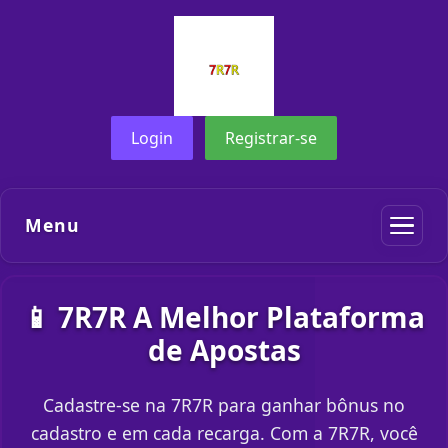
Login
Registrar-se
Menu
📱 7R7R A Melhor Plataforma
de Apostas
Cadastre-se na 7R7R para ganhar bônus no
cadastro e em cada recarga. Com a 7R7R, você