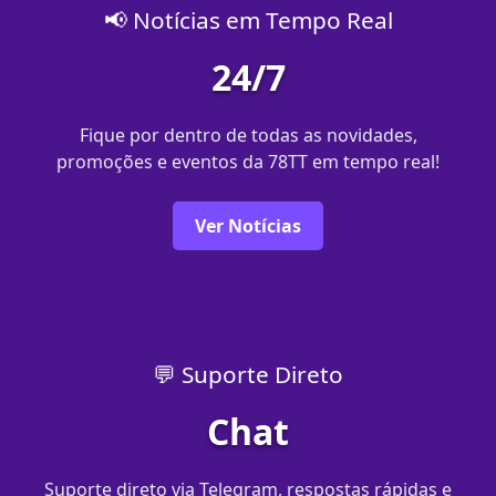
📢 Notícias em Tempo Real
24/7
Fique por dentro de todas as novidades,
promoções e eventos da 78TT em tempo real!
Ver Notícias
💬 Suporte Direto
Chat
Suporte direto via Telegram, respostas rápidas e