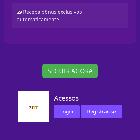
🎁 Receba bônus exclusivos
automaticamente
SEGUIR AGORA
Acessos
Login
Registrar-se