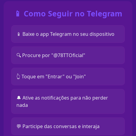
📱 Como Seguir no Telegram
📱 Baixe o app Telegram no seu dispositivo
🔍 Procure por "@78TTOficial"
👆 Toque em "Entrar" ou "Join"
🔔 Ative as notificações para não perder
nada
💬 Participe das conversas e interaja