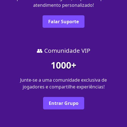
atendimento personalizado!
Falar Suporte
👥 Comunidade VIP
1000+
Junte-se a uma comunidade exclusiva de
jogadores e compartilhe experiências!
Entrar Grupo