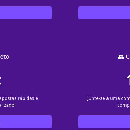
reto
👥 
t
espostas rápidas e
Junte-se a uma com
lizado!
compa
e