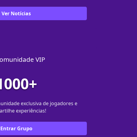
Ver Notícias
Comunidade VIP
1000+
unidade exclusiva de jogadores e
rtilhe experiências!
Entrar Grupo