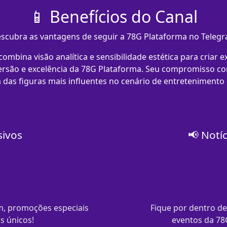
📱 Benefícios do Canal
scubra as vantagens de seguir a 78G Plataforma no Teleg
bina visão analítica e sensibilidade estética para criar ex
versão e excelência da 78G Plataforma. Seu compromisso co
das figuras mais influentes no cenário de entretenimento o
sivos
📢 Notí
m, promoções especiais
Fique por dentro d
s únicos!
eventos da 78