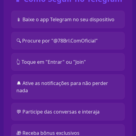
📱 Baixe o app Telegram no seu dispositivo
🔍 Procure por "@78Brl.ComOficial"
👆 Toque em "Entrar" ou "Join"
🔔 Ative as notificações para não perder
nada
💬 Participe das conversas e interaja
🎁 Receba bônus exclusivos