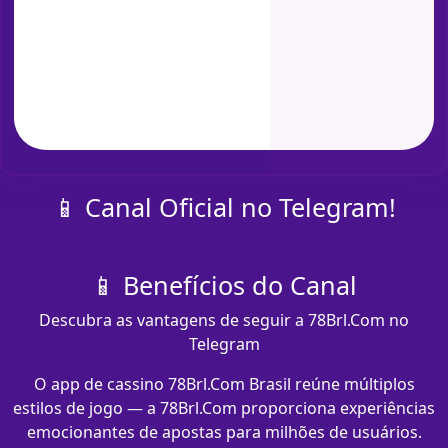
📱 Canal Oficial no Telegram!
📱 Benefícios do Canal
Descubra as vantagens de seguir a 78Brl.Com no
Telegram
O app de cassino 78Brl.Com Brasil reúne múltiplos
estilos de jogo — a 78Brl.Com proporciona experiências
emocionantes de apostas para milhões de usuários.