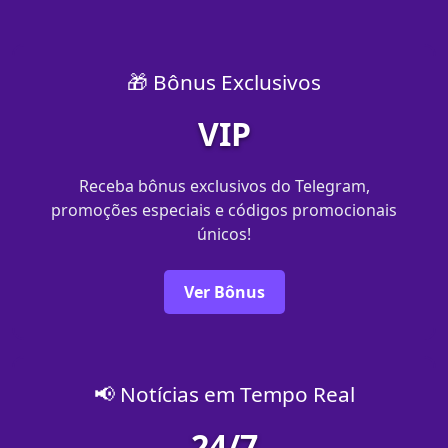
🎁 Bônus Exclusivos
VIP
Receba bônus exclusivos do Telegram,
promoções especiais e códigos promocionais
únicos!
Ver Bônus
📢 Notícias em Tempo Real
24/7