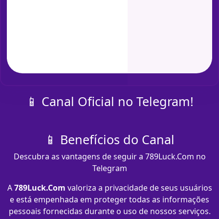
📱 Canal Oficial no Telegram!
📱 Benefícios do Canal
Descubra as vantagens de seguir a 789Luck.Com no
Telegram
A
789Luck.Com
valoriza a privacidade de seus usuários
e está empenhada em proteger todas as informações
pessoais fornecidas durante o uso de nossos serviços.