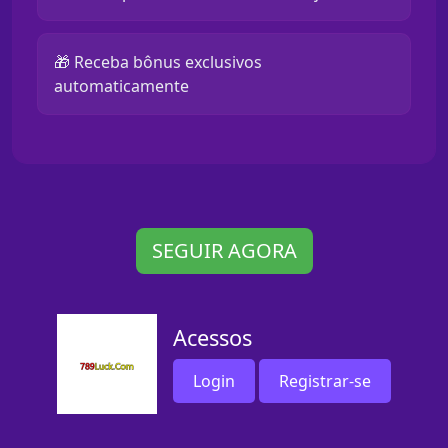
🎁 Receba bônus exclusivos
automaticamente
SEGUIR AGORA
Acessos
Login
Registrar-se