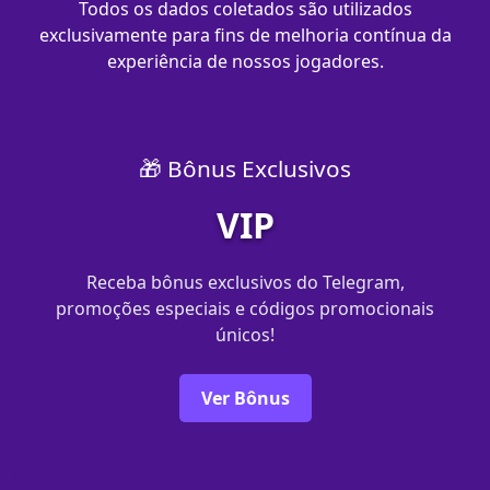
Todos os dados coletados são utilizados
exclusivamente para fins de melhoria contínua da
experiência de nossos jogadores.
🎁 Bônus Exclusivos
VIP
Receba bônus exclusivos do Telegram,
promoções especiais e códigos promocionais
únicos!
Ver Bônus