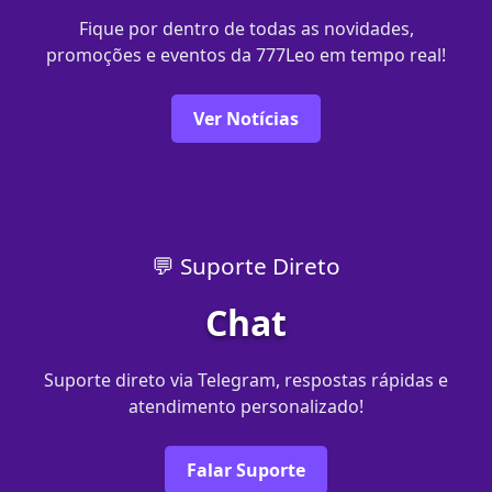
Fique por dentro de todas as novidades,
promoções e eventos da 777Leo em tempo real!
Ver Notícias
💬 Suporte Direto
Chat
Suporte direto via Telegram, respostas rápidas e
atendimento personalizado!
Falar Suporte