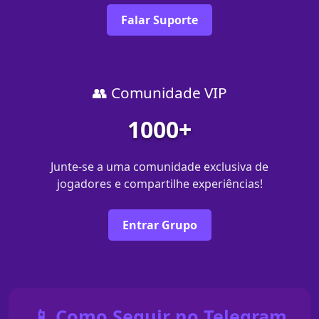
Falar Suporte
👥 Comunidade VIP
1000+
Junte-se a uma comunidade exclusiva de
jogadores e compartilhe experiências!
Entrar Grupo
📱 Como Seguir no Telegram