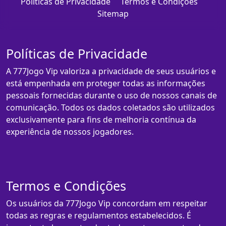
Políticas de Privacidade
Termos e Condições
Sitemap
Políticas de Privacidade
A 777Jogo Vip valoriza a privacidade de seus usuários e
está empenhada em proteger todas as informações
pessoais fornecidas durante o uso de nossos canais de
comunicação. Todos os dados coletados são utilizados
exclusivamente para fins de melhoria contínua da
experiência de nossos jogadores.
Termos e Condições
Os usuários da 777Jogo Vip concordam em respeitar
todas as regras e regulamentos estabelecidos. É