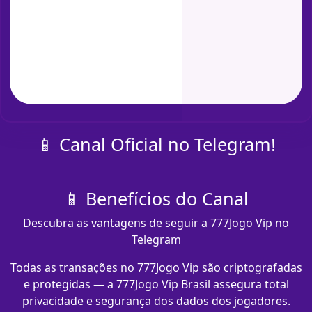
📱 Canal Oficial no Telegram!
📱 Benefícios do Canal
Descubra as vantagens de seguir a 777Jogo Vip no
Telegram
Todas as transações no 777Jogo Vip são criptografadas
e protegidas — a 777Jogo Vip Brasil assegura total
privacidade e segurança dos dados dos jogadores.