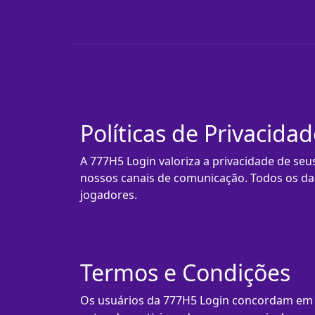
Políticas de Privacida
A 777H5 Login valoriza a privacidade de se
nossos canais de comunicação. Todos os dad
jogadores.
Termos e Condições
Os usuários da 777H5 Login concordam em re