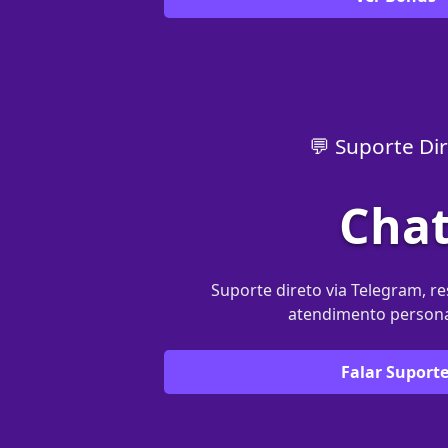
💬 Suporte Di
Cha
Suporte direto via Telegram, r
atendimento persona
Falar Suport