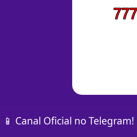
📱 Canal Oficial no Telegram!