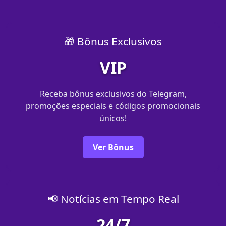
🎁 Bônus Exclusivos
VIP
Receba bônus exclusivos do Telegram,
promoções especiais e códigos promocionais
únicos!
Ver Bônus
📢 Notícias em Tempo Real
24/7