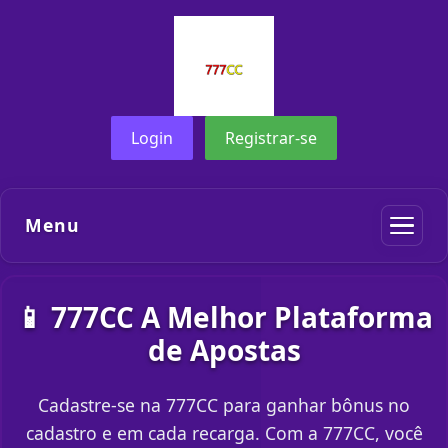
Login
Registrar-se
Menu
📱 777CC A Melhor Plataforma
de Apostas
Cadastre-se na 777CC para ganhar bônus no
cadastro e em cada recarga. Com a 777CC, você