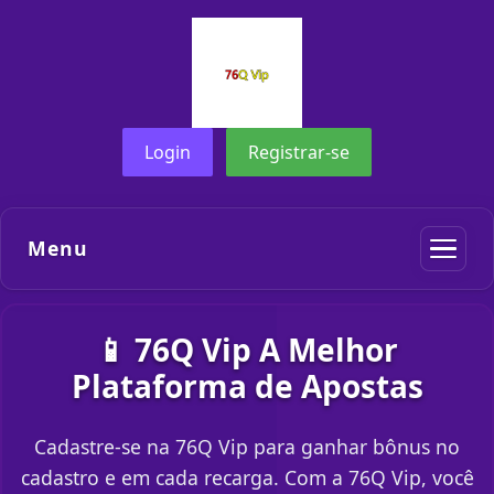
Login
Registrar-se
Menu
📱 76Q Vip A Melhor
Plataforma de Apostas
Cadastre-se na 76Q Vip para ganhar bônus no
cadastro e em cada recarga. Com a 76Q Vip, você