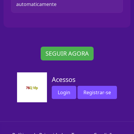
automaticamente
SEGUIR AGORA
Acessos
Login
Registrar-se