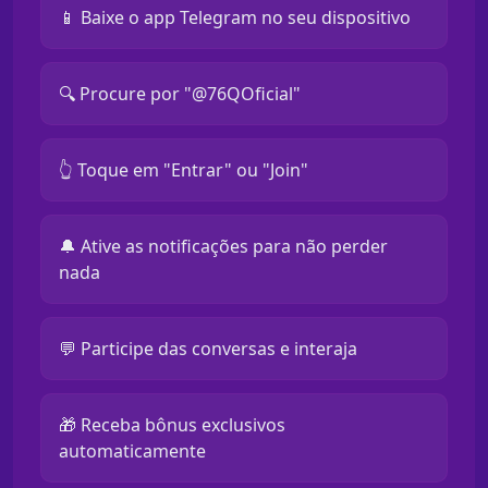
📱 Baixe o app Telegram no seu dispositivo
🔍 Procure por "@76QOficial"
👆 Toque em "Entrar" ou "Join"
🔔 Ative as notificações para não perder
nada
💬 Participe das conversas e interaja
🎁 Receba bônus exclusivos
automaticamente