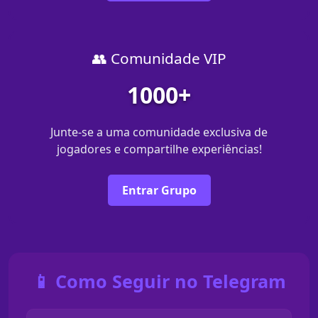
👥 Comunidade VIP
1000+
Junte-se a uma comunidade exclusiva de
jogadores e compartilhe experiências!
Entrar Grupo
📱 Como Seguir no Telegram