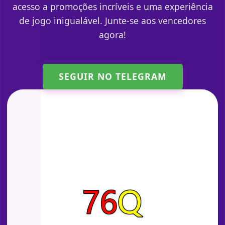
acesso a promoções incríveis e uma experiência
de jogo inigualável. Junte-se aos vencedores
agora!
SEGUIR NO TELEGRAM