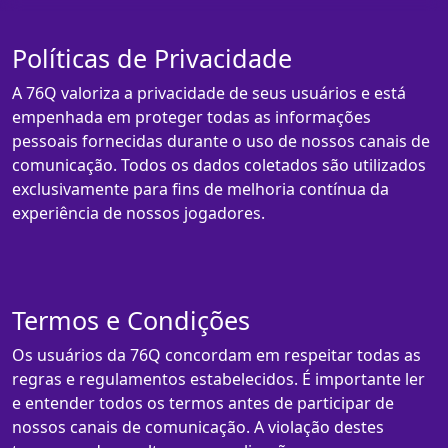
Políticas de Privacidade
A 76Q valoriza a privacidade de seus usuários e está
empenhada em proteger todas as informações
pessoais fornecidas durante o uso de nossos canais de
comunicação. Todos os dados coletados são utilizados
exclusivamente para fins de melhoria contínua da
experiência de nossos jogadores.
Termos e Condições
Os usuários da 76Q concordam em respeitar todas as
regras e regulamentos estabelecidos. É importante ler
e entender todos os termos antes de participar de
nossos canais de comunicação. A violação destes