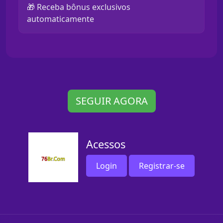
🎁 Receba bônus exclusivos
automaticamente
SEGUIR AGORA
Acessos
Login
Registrar-se