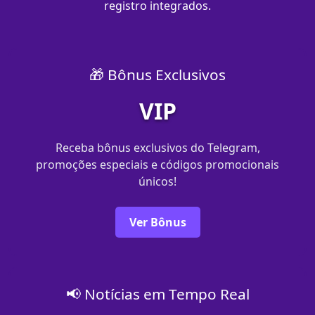
registro integrados.
🎁 Bônus Exclusivos
VIP
Receba bônus exclusivos do Telegram,
promoções especiais e códigos promocionais
únicos!
Ver Bônus
📢 Notícias em Tempo Real