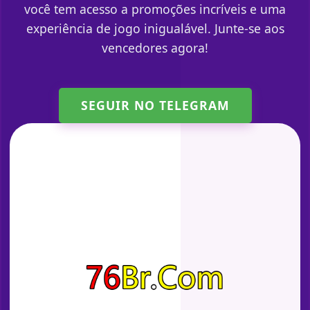
você tem acesso a promoções incríveis e uma
experiência de jogo inigualável. Junte-se aos
vencedores agora!
SEGUIR NO TELEGRAM