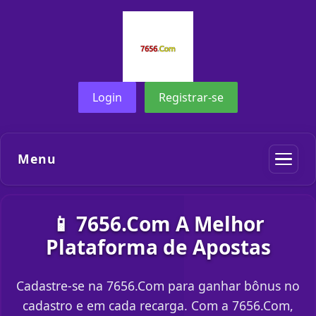
Login
Registrar-se
Menu
📱 7656.Com A Melhor
Plataforma de Apostas
Cadastre-se na 7656.Com para ganhar bônus no
cadastro e em cada recarga. Com a 7656.Com,