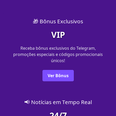
🎁 Bônus Exclusivos
VIP
Receba bônus exclusivos do Telegram,
promoções especiais e códigos promocionais
únicos!
Ver Bônus
📢 Notícias em Tempo Real
24/7