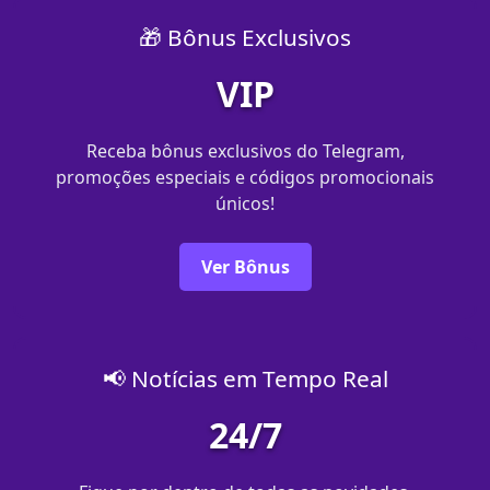
🎁 Bônus Exclusivos
VIP
Receba bônus exclusivos do Telegram,
promoções especiais e códigos promocionais
únicos!
Ver Bônus
📢 Notícias em Tempo Real
24/7