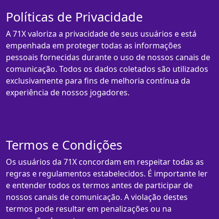
Políticas de Privacidade
A 71X valoriza a privacidade de seus usuários e está
empenhada em proteger todas as informações
pessoais fornecidas durante o uso de nossos canais de
comunicação. Todos os dados coletados são utilizados
exclusivamente para fins de melhoria contínua da
experiência de nossos jogadores.
Termos e Condições
Os usuários da 71X concordam em respeitar todas as
regras e regulamentos estabelecidos. É importante ler
e entender todos os termos antes de participar de
nossos canais de comunicação. A violação destes
termos pode resultar em penalizações ou na