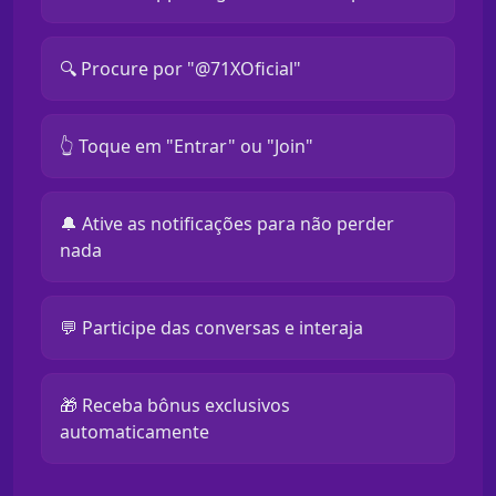
🔍 Procure por "@71XOficial"
👆 Toque em "Entrar" ou "Join"
🔔 Ative as notificações para não perder
nada
💬 Participe das conversas e interaja
🎁 Receba bônus exclusivos
automaticamente