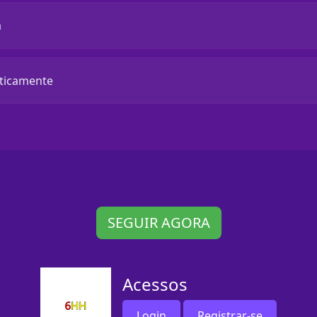
a
aticamente
SEGUIR AGORA
Acessos
Login
Registrar-se