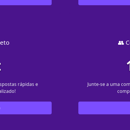
reto
👥 
t
espostas rápidas e
Junte-se a uma com
lizado!
compa
e