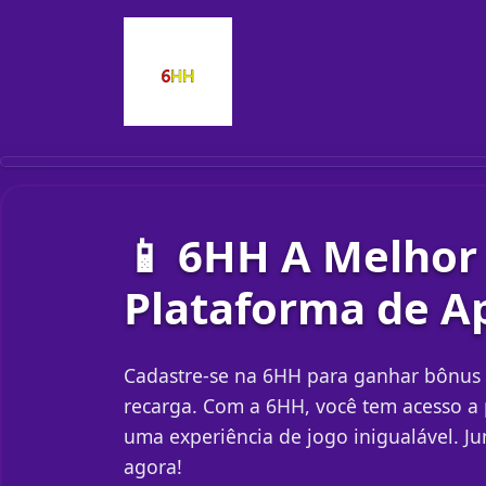
📱 6HH A Melhor
Plataforma de A
Cadastre-se na 6HH para ganhar bônus 
recarga. Com a 6HH, você tem acesso a 
uma experiência de jogo inigualável. J
agora!