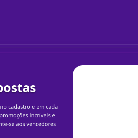
postas
no cadastro e em cada
promoções incríveis e
unte-se aos vencedores