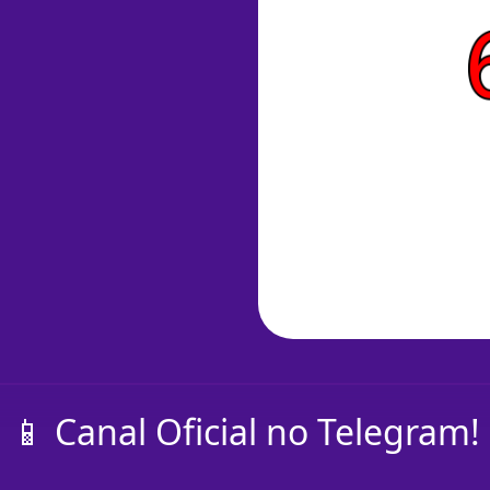
📱 Canal Oficial no Telegram!