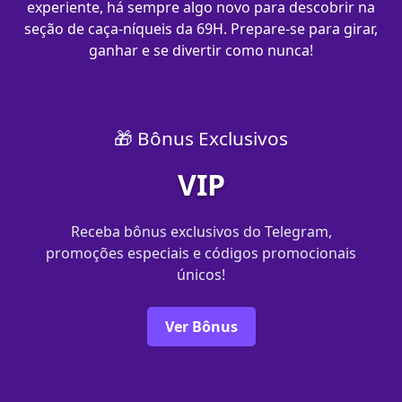
experiente, há sempre algo novo para descobrir na
seção de caça-níqueis da 69H. Prepare-se para girar,
ganhar e se divertir como nunca!
🎁 Bônus Exclusivos
VIP
Receba bônus exclusivos do Telegram,
promoções especiais e códigos promocionais
únicos!
Ver Bônus