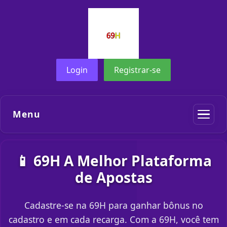
Login
Registrar-se
Menu
📱 69H A Melhor Plataforma
de Apostas
Cadastre-se na 69H para ganhar bônus no
cadastro e em cada recarga. Com a 69H, você tem