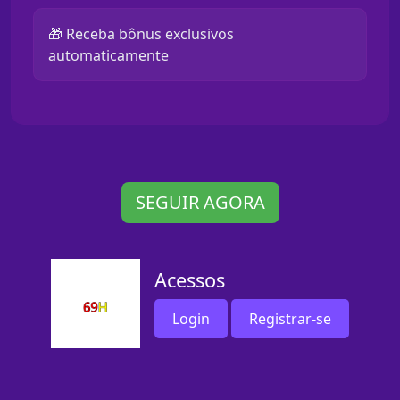
🎁 Receba bônus exclusivos
automaticamente
SEGUIR AGORA
Acessos
Login
Registrar-se