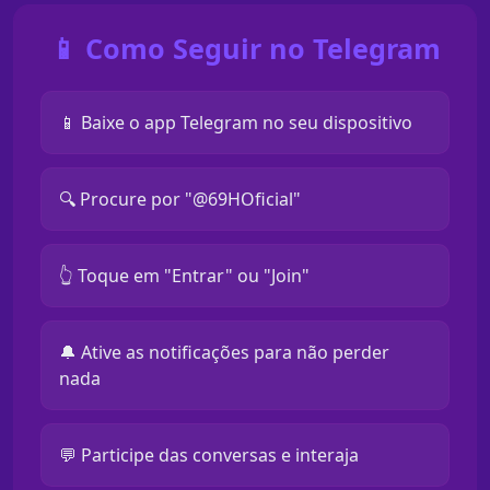
📱 Como Seguir no Telegram
📱 Baixe o app Telegram no seu dispositivo
🔍 Procure por "@69HOficial"
👆 Toque em "Entrar" ou "Join"
🔔 Ative as notificações para não perder
nada
💬 Participe das conversas e interaja