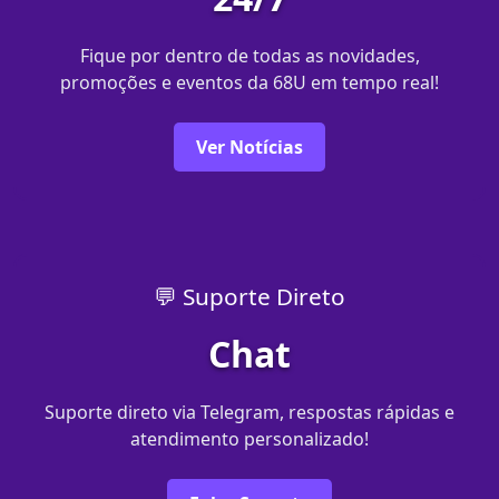
Fique por dentro de todas as novidades,
promoções e eventos da 68U em tempo real!
Ver Notícias
💬 Suporte Direto
Chat
Suporte direto via Telegram, respostas rápidas e
atendimento personalizado!