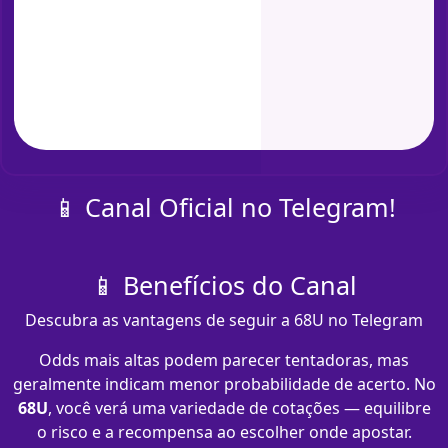
📱 Canal Oficial no Telegram!
📱 Benefícios do Canal
Descubra as vantagens de seguir a 68U no Telegram
Odds mais altas podem parecer tentadoras, mas
geralmente indicam menor probabilidade de acerto. No
68U
, você verá uma variedade de cotações — equilibre
o risco e a recompensa ao escolher onde apostar.