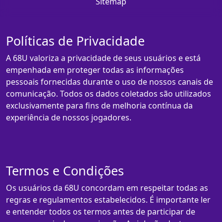
Sitemap
Políticas de Privacidade
A 68U valoriza a privacidade de seus usuários e está
empenhada em proteger todas as informações
pessoais fornecidas durante o uso de nossos canais de
comunicação. Todos os dados coletados são utilizados
exclusivamente para fins de melhoria contínua da
experiência de nossos jogadores.
Termos e Condições
Os usuários da 68U concordam em respeitar todas as
regras e regulamentos estabelecidos. É importante ler
e entender todos os termos antes de participar de