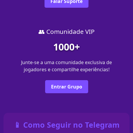
Falar Suporte
👥 Comunidade VIP
1000+
Junte-se a uma comunidade exclusiva de
jogadores e compartilhe experiências!
Entrar Grupo
📱 Como Seguir no Telegram