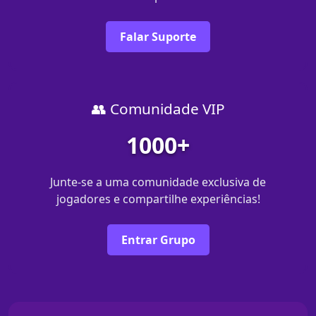
Falar Suporte
👥 Comunidade VIP
1000+
Junte-se a uma comunidade exclusiva de
jogadores e compartilhe experiências!
Entrar Grupo