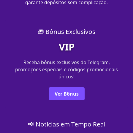
garante depósitos sem complicação.
🎁 Bônus Exclusivos
VIP
Receba bônus exclusivos do Telegram,
promoções especiais e códigos promocionais
únicos!
Ver Bônus
📢 Notícias em Tempo Real