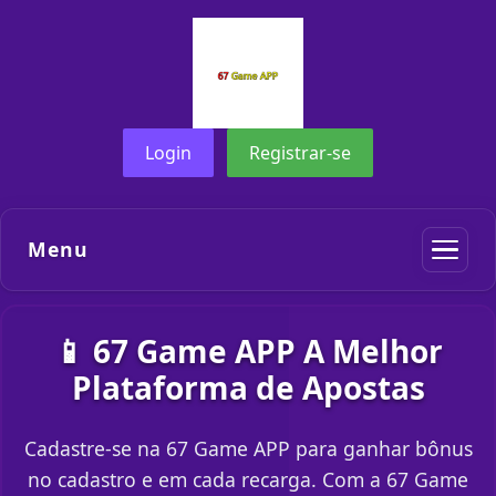
Login
Registrar-se
Menu
📱 67 Game APP A Melhor
Plataforma de Apostas
Cadastre-se na 67 Game APP para ganhar bônus
no cadastro e em cada recarga. Com a 67 Game