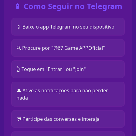
📱 Como Seguir no Telegram
📱 Baixe o app Telegram no seu dispositivo
🔍 Procure por "@67 Game APPOficial"
👆 Toque em "Entrar" ou "Join"
🔔 Ative as notificações para não perder
nada
💬 Participe das conversas e interaja