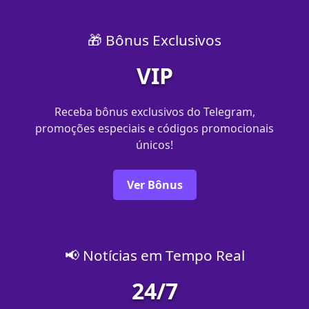
🎁 Bônus Exclusivos
VIP
Receba bônus exclusivos do Telegram,
promoções especiais e códigos promocionais
únicos!
Ver Bônus
📢 Notícias em Tempo Real
24/7