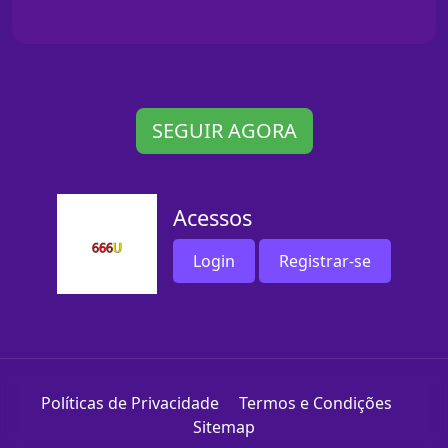
SEGUIR AGORA
Acessos
Login
Registrar-se
Políticas de Privacidade
Termos e Condições
Sitemap