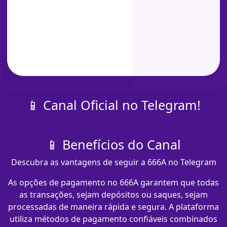
📱 Canal Oficial no Telegram!
📱 Benefícios do Canal
Descubra as vantagens de seguir a 666A no Telegram
As opções de pagamento no 666A garantem que todas
as transações, sejam depósitos ou saques, sejam
processadas de maneira rápida e segura. A plataforma
utiliza métodos de pagamento confiáveis combinados