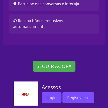
💬 Participe das conversas e interaja
🎁 Receba bônus exclusivos
automaticamente
SEGUIR AGORA
Acessos
Login
Registrar-se