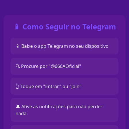
📱 Como Seguir no Telegram
📱 Baixe o app Telegram no seu dispositivo
🔍 Procure por "@666AOficial"
👆 Toque em "Entrar" ou "Join"
🔔 Ative as notificações para não perder
nada