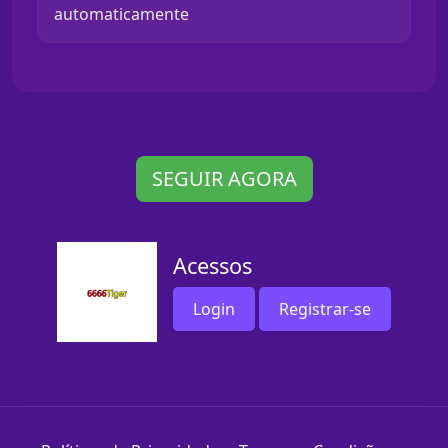
automaticamente
SEGUIR AGORA
Acessos
Login
Registrar-se