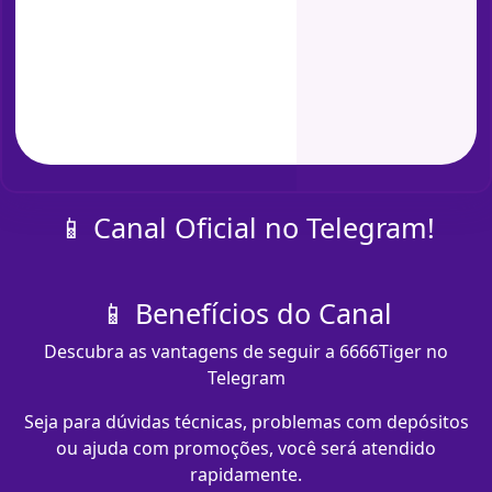
📱 Canal Oficial no Telegram!
📱 Benefícios do Canal
Descubra as vantagens de seguir a 6666Tiger no
Telegram
Seja para dúvidas técnicas, problemas com depósitos
ou ajuda com promoções, você será atendido
rapidamente.