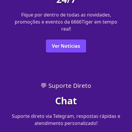
Fique por dentro de todas as novidades,
promoções e eventos da 6666Tiger em tempo
real!
Ver Notícias
💬 Suporte Direto
Chat
Suporte direto via Telegram, respostas rápidas e
atendimento personalizado!