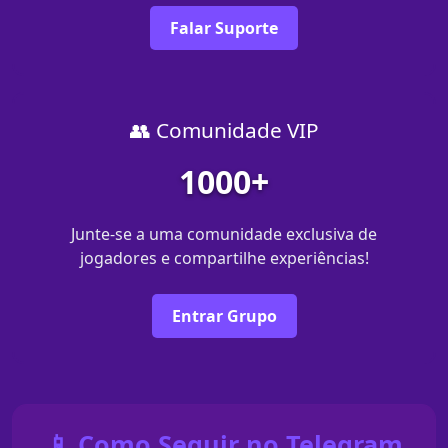
Falar Suporte
👥 Comunidade VIP
1000+
Junte-se a uma comunidade exclusiva de
jogadores e compartilhe experiências!
Entrar Grupo
📱 Como Seguir no Telegram