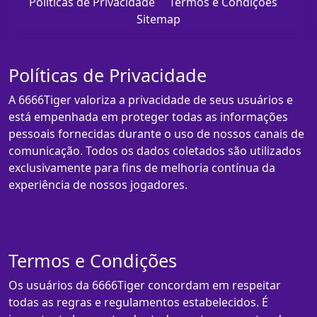
Políticas de Privacidade
Termos e Condições
Sitemap
Políticas de Privacidade
A 6666Tiger valoriza a privacidade de seus usuários e
está empenhada em proteger todas as informações
pessoais fornecidas durante o uso de nossos canais de
comunicação. Todos os dados coletados são utilizados
exclusivamente para fins de melhoria contínua da
experiência de nossos jogadores.
Termos e Condições
Os usuários da 6666Tiger concordam em respeitar
todas as regras e regulamentos estabelecidos. É