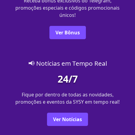
Receba bônus exclusivos do Telegram,
promoções especiais e códigos promocionais
únicos!
Ver Bônus
📢 Notícias em Tempo Real
24/7
Fique por dentro de todas as novidades,
promoções e eventos da 5Y5Y em tempo real!
Ver Notícias