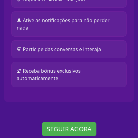
🔔 Ative as notificações para não perder
nada
💬 Participe das conversas e interaja
🎁 Receba bônus exclusivos
automaticamente
SEGUIR AGORA