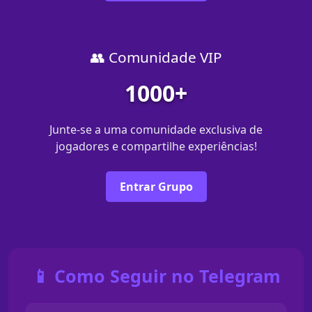
👥 Comunidade VIP
1000+
Junte-se a uma comunidade exclusiva de
jogadores e compartilhe experiências!
Entrar Grupo
📱 Como Seguir no Telegram