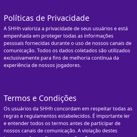
Políticas de Privacidade
A 5HHh valoriza a privacidade de seus usuários e está
empenhada em proteger todas as informações
pessoais fornecidas durante o uso de nossos canais de
comunicação. Todos os dados coletados são utilizados
exclusivamente para fins de melhoria contínua da
experiência de nossos jogadores.
Termos e Condições
Os usuários da 5HHh concordam em respeitar todas as
regras e regulamentos estabelecidos. É importante ler
e entender todos os termos antes de participar de
nossos canais de comunicação. A violação destes