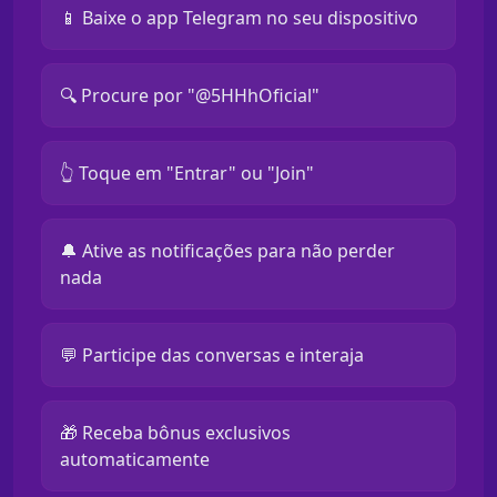
📱 Baixe o app Telegram no seu dispositivo
🔍 Procure por "@5HHhOficial"
👆 Toque em "Entrar" ou "Join"
🔔 Ative as notificações para não perder
nada
💬 Participe das conversas e interaja
🎁 Receba bônus exclusivos
automaticamente