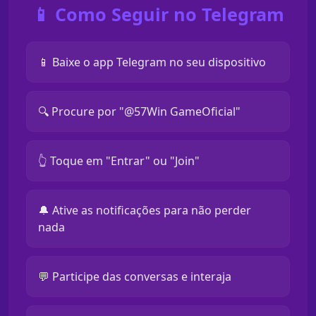
📱 Como Seguir no Telegram
📱 Baixe o app Telegram no seu dispositivo
🔍 Procure por "@57Win GameOficial"
👆 Toque em "Entrar" ou "Join"
🔔 Ative as notificações para não perder
nada
💬 Participe das conversas e interaja