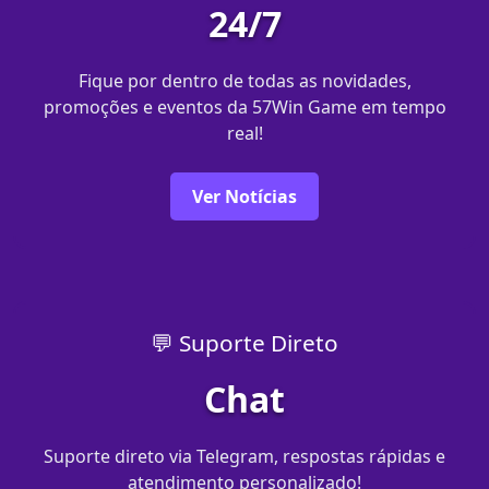
24/7
Fique por dentro de todas as novidades,
promoções e eventos da 57Win Game em tempo
real!
Ver Notícias
💬 Suporte Direto
Chat
Suporte direto via Telegram, respostas rápidas e
atendimento personalizado!