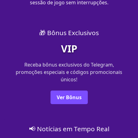
sessão de jogo sem interrupções.
🎁 Bônus Exclusivos
VIP
Receba bônus exclusivos do Telegram,
promoções especiais e códigos promocionais
únicos!
Ver Bônus
📢 Notícias em Tempo Real