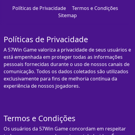
Políticas de Privacidade
Termos e Condições
Sitemap
Políticas de Privacidade
A 57Win Game valoriza a privacidade de seus usuários e
está empenhada em proteger todas as informações
pessoais fornecidas durante o uso de nossos canais de
comunicação. Todos os dados coletados são utilizados
exclusivamente para fins de melhoria contínua da
experiência de nossos jogadores.
Termos e Condições
Os usuários da 57Win Game concordam em respeitar