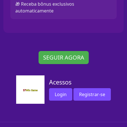
🎁 Receba bônus exclusivos
automaticamente
SEGUIR AGORA
Acessos
Login
Registrar-se