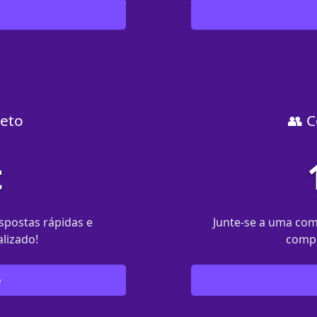
reto
👥 
t
espostas rápidas e
Junte-se a uma com
lizado!
compa
e