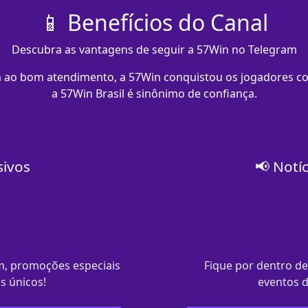
📱 Benefícios do Canal
Descubra as vantagens de seguir a 57Win no Telegram
o bom atendimento, a 57Win conquistou os jogadores com
a 57Win Brasil é sinônimo de confiança.
sivos
📢 Notí
m, promoções especiais
Fique por dentro d
s únicos!
eventos d