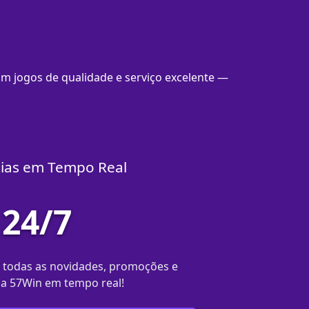
 jogos de qualidade e serviço excelente —
cias em Tempo Real
24/7
e todas as novidades, promoções e
a 57Win em tempo real!