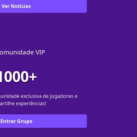
Ver Notícias
Comunidade VIP
1000+
unidade exclusiva de jogadores e
rtilhe experiências!
Entrar Grupo