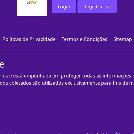
Login
Registrar-se
Políticas de Privacidade
Termos e Condições
Sitemap
de
ários e está empenhada em proteger todas as informações 
os coletados são utilizados exclusivamente para fins de m