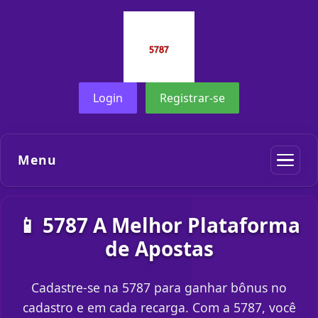
Login
Registrar-se
Menu
📱 5787 A Melhor Plataforma
de Apostas
Cadastre-se na 5787 para ganhar bônus no
cadastro e em cada recarga. Com a 5787, você