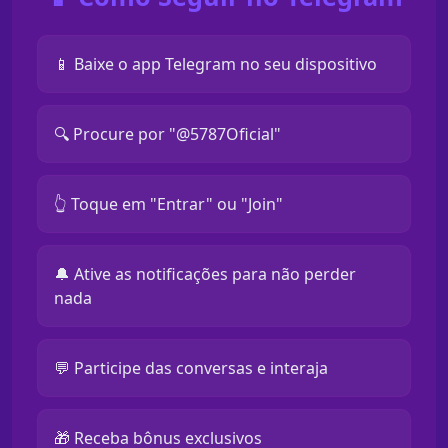
📱 Baixe o app Telegram no seu dispositivo
🔍 Procure por "@5787Oficial"
👆 Toque em "Entrar" ou "Join"
🔔 Ative as notificações para não perder
nada
💬 Participe das conversas e interaja
🎁 Receba bônus exclusivos