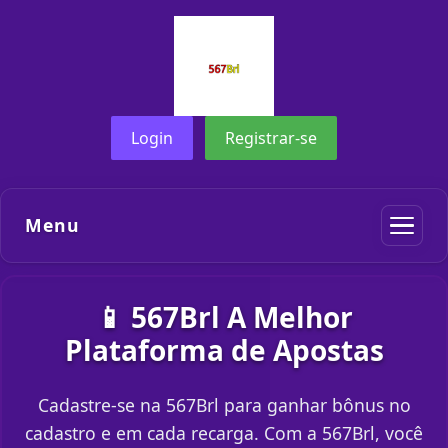
Login
Registrar-se
Menu
📱 567Brl A Melhor
Plataforma de Apostas
Cadastre-se na 567Brl para ganhar bônus no
cadastro e em cada recarga. Com a 567Brl, você