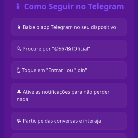
📱 Como Seguir no Telegram
📱 Baixe o app Telegram no seu dispositivo
🔍 Procure por "@567BrlOficial"
👆 Toque em "Entrar" ou "Join"
🔔 Ative as notificações para não perder
nada
💬 Participe das conversas e interaja