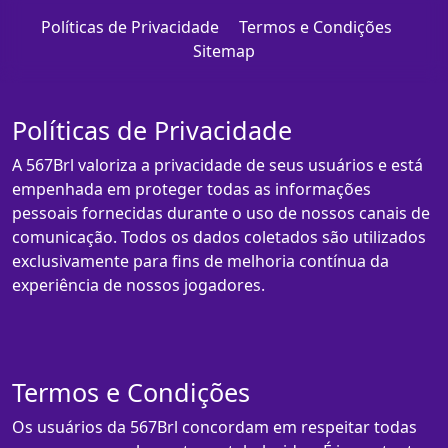
Políticas de Privacidade
Termos e Condições
Sitemap
Políticas de Privacidade
A 567Brl valoriza a privacidade de seus usuários e está
empenhada em proteger todas as informações
pessoais fornecidas durante o uso de nossos canais de
comunicação. Todos os dados coletados são utilizados
exclusivamente para fins de melhoria contínua da
experiência de nossos jogadores.
Termos e Condições
Os usuários da 567Brl concordam em respeitar todas