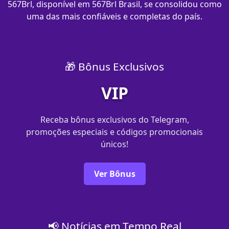
567Brl, disponível em 567Brl Brasil, se consolidou como
uma das mais confiáveis e completas do país.
🎁 Bônus Exclusivos
VIP
Receba bônus exclusivos do Telegram,
promoções especiais e códigos promocionais
únicos!
Ver Bônus
📢 Notícias em Tempo Real