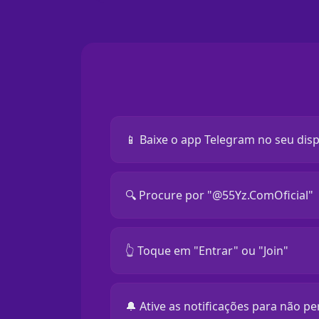
📱 Baixe o app Telegram no seu disp
🔍 Procure por "@55Yz.ComOficial"
👆 Toque em "Entrar" ou "Join"
🔔 Ative as notificações para não p