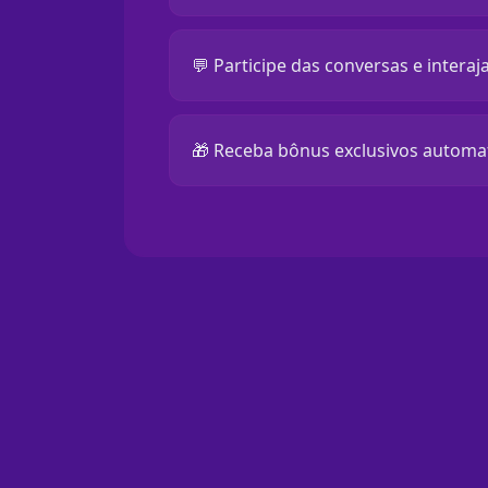
💬 Participe das conversas e interaj
🎁 Receba bônus exclusivos autom