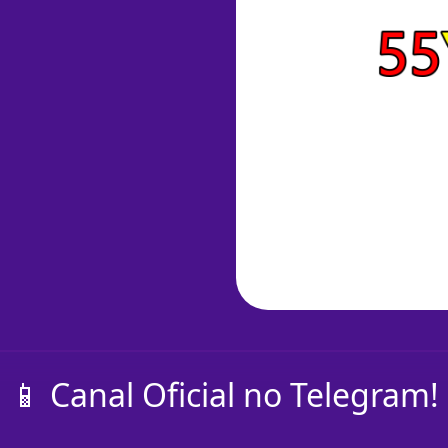
📱 Canal Oficial no Telegram!