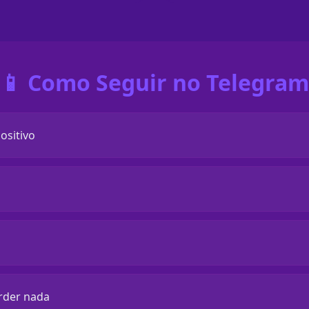
📱 Como Seguir no Telegram
ositivo
erder nada