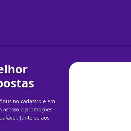
elhor
postas
ônus no cadastro e em
m acesso a promoções
ualável. Junte-se aos