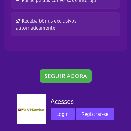
💬 Participe das conversas e interaja
🎁 Receba bônus exclusivos
automaticamente
SEGUIR AGORA
Acessos
Login
Registrar-se