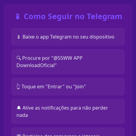
📱 Como Seguir no Telegram
📱 Baixe o app Telegram no seu dispositivo
🔍 Procure por "@55WW APP
DownloadOficial"
👆 Toque em "Entrar" ou "Join"
🔔 Ative as notificações para não perder
nada