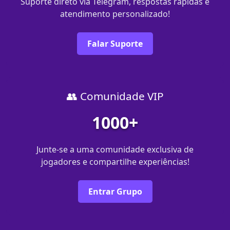
Suporte direto via Telegram, respostas rápidas e
atendimento personalizado!
Falar Suporte
👥 Comunidade VIP
1000+
Junte-se a uma comunidade exclusiva de
jogadores e compartilhe experiências!
Entrar Grupo