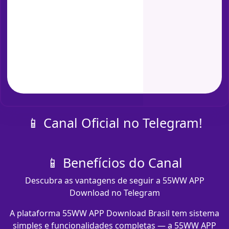
📱 Canal Oficial no Telegram!
📱 Benefícios do Canal
Descubra as vantagens de seguir a 55WW APP
Download no Telegram
A plataforma 55WW APP Download Brasil tem sistema
simples e funcionalidades completas — a 55WW APP