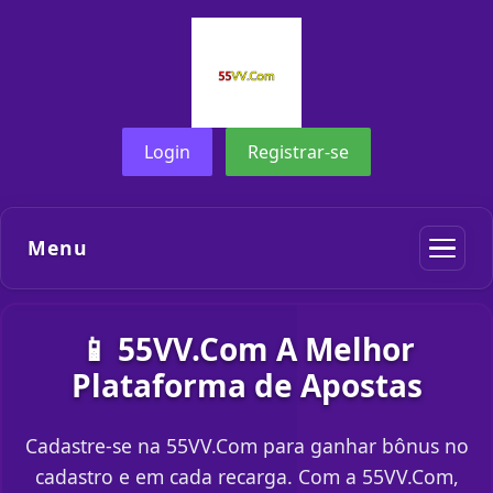
Login
Registrar-se
Menu
📱 55VV.Com A Melhor
Plataforma de Apostas
Cadastre-se na 55VV.Com para ganhar bônus no
cadastro e em cada recarga. Com a 55VV.Com,