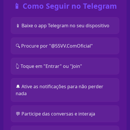
📱 Como Seguir no Telegram
📱 Baixe o app Telegram no seu dispositivo
🔍 Procure por "@55VV.ComOficial"
👆 Toque em "Entrar" ou "Join"
🔔 Ative as notificações para não perder
nada
💬 Participe das conversas e interaja