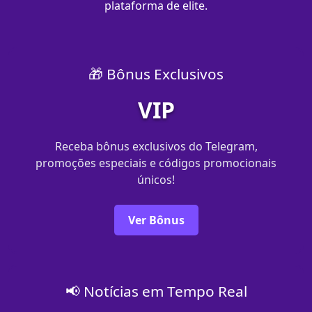
plataforma de elite.
🎁 Bônus Exclusivos
VIP
Receba bônus exclusivos do Telegram,
promoções especiais e códigos promocionais
únicos!
Ver Bônus
📢 Notícias em Tempo Real