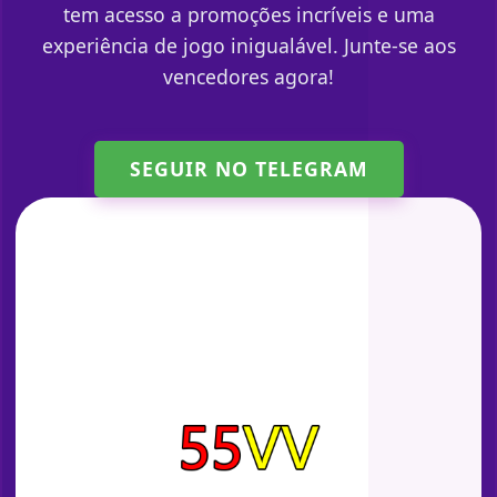
tem acesso a promoções incríveis e uma
experiência de jogo inigualável. Junte-se aos
vencedores agora!
SEGUIR NO TELEGRAM