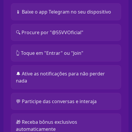
📱 Baixe o app Telegram no seu dispositivo
🔍 Procure por "@55VVOficial"
👆 Toque em "Entrar" ou "Join"
🔔 Ative as notificações para não perder
nada
💬 Participe das conversas e interaja
🎁 Receba bônus exclusivos
automaticamente