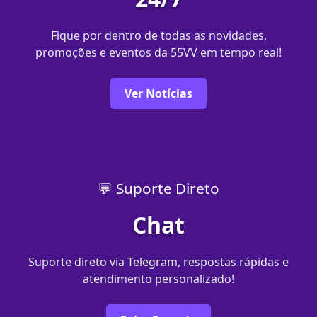
Fique por dentro de todas as novidades,
promoções e eventos da 55VV em tempo real!
Ver Notícias
💬 Suporte Direto
Chat
Suporte direto via Telegram, respostas rápidas e
atendimento personalizado!