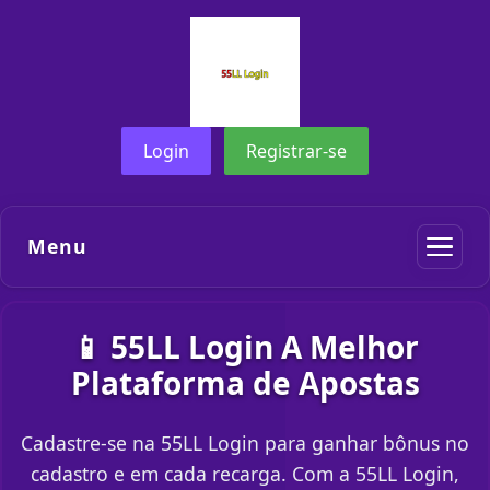
Login
Registrar-se
Menu
📱 55LL Login A Melhor
Plataforma de Apostas
Cadastre-se na 55LL Login para ganhar bônus no
cadastro e em cada recarga. Com a 55LL Login,