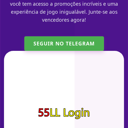
você tem acesso a promoções incríveis e uma
experiência de jogo inigualável. Junte-se aos
vencedores agora!
SEGUIR NO TELEGRAM