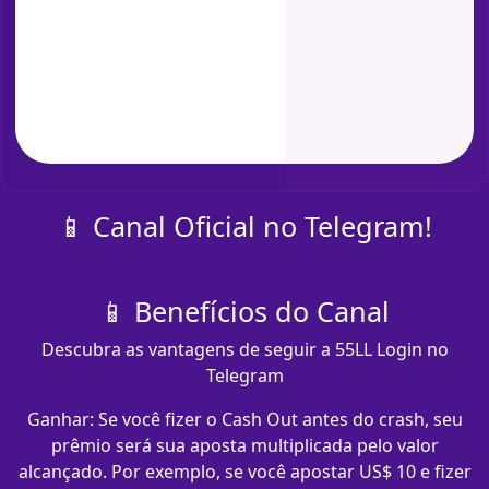
📱 Canal Oficial no Telegram!
📱 Benefícios do Canal
Descubra as vantagens de seguir a 55LL Login no
Telegram
Ganhar: Se você fizer o Cash Out antes do crash, seu
prêmio será sua aposta multiplicada pelo valor
alcançado. Por exemplo, se você apostar US$ 10 e fizer