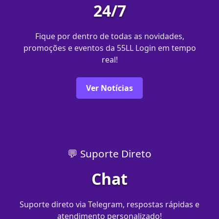
24/7
Fique por dentro de todas as novidades,
promoções e eventos da 55LL Login em tempo
real!
Ver Notícias
💬 Suporte Direto
Chat
Suporte direto via Telegram, respostas rápidas e
atendimento personalizado!