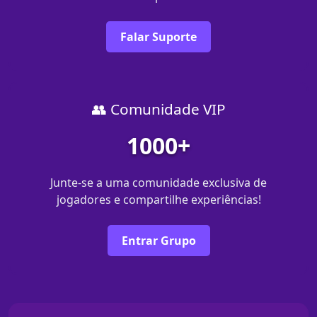
Falar Suporte
👥 Comunidade VIP
1000+
Junte-se a uma comunidade exclusiva de
jogadores e compartilhe experiências!
Entrar Grupo