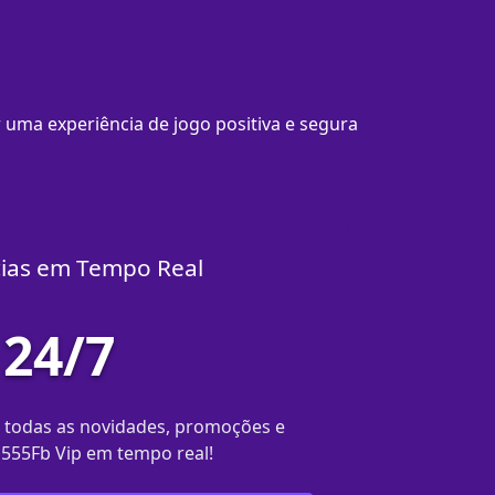
 uma experiência de jogo positiva e segura
cias em Tempo Real
24/7
e todas as novidades, promoções e
 555Fb Vip em tempo real!