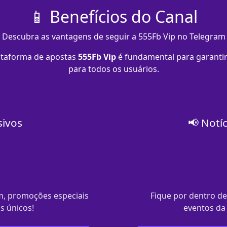
📱 Benefícios do Canal
Descubra as vantagens de seguir a 555Fb Vip no Telegram
lataforma de apostas
555Fb Vip
é fundamental para garantir
para todos os usuários.
sivos
📢 Notí
m, promoções especiais
Fique por dentro d
s únicos!
eventos da