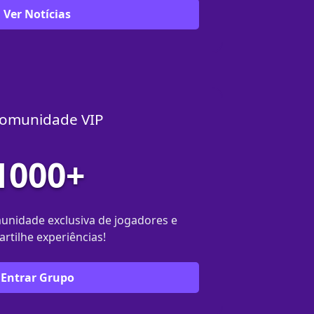
Ver Notícias
Comunidade VIP
1000+
unidade exclusiva de jogadores e
rtilhe experiências!
Entrar Grupo