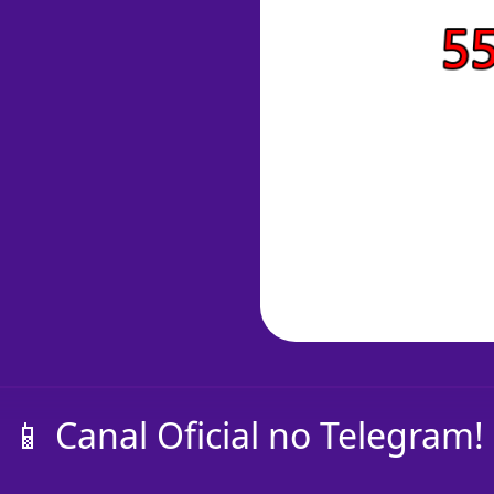
📱 Canal Oficial no Telegram!