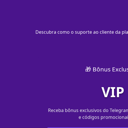
Descubra como o suporte ao cliente da p
🎁 Bônus Exclu
VIP
Receba bônus exclusivos do Telegra
e códigos promocionai