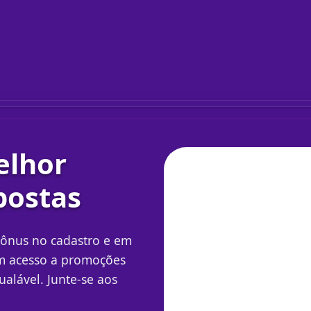
elhor
postas
bônus no cadastro e em
em acesso a promoções
ualável. Junte-se aos