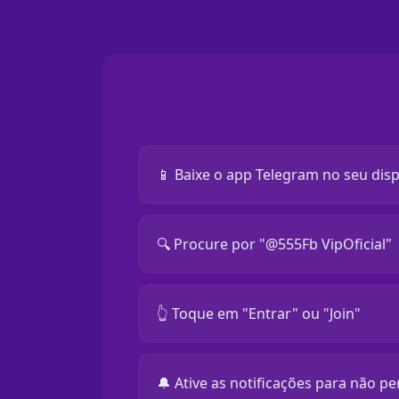
📱 Baixe o app Telegram no seu disp
🔍 Procure por "@555Fb VipOficial"
👆 Toque em "Entrar" ou "Join"
🔔 Ative as notificações para não p