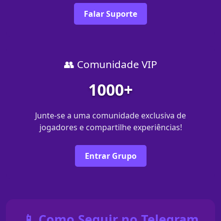
Falar Suporte
👥 Comunidade VIP
1000+
Junte-se a uma comunidade exclusiva de
jogadores e compartilhe experiências!
Entrar Grupo
📱 Como Seguir no Telegram