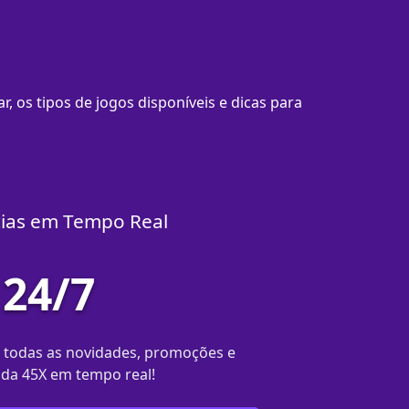
, os tipos de jogos disponíveis e dicas para
cias em Tempo Real
24/7
e todas as novidades, promoções e
 da 45X em tempo real!