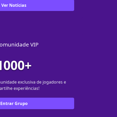
Ver Notícias
Comunidade VIP
1000+
unidade exclusiva de jogadores e
rtilhe experiências!
Entrar Grupo