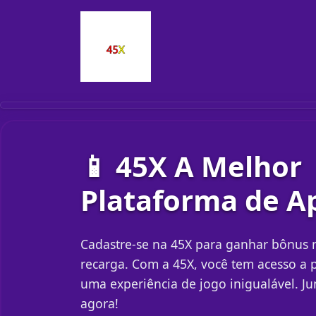
📱 45X A Melhor
Plataforma de A
Cadastre-se na 45X para ganhar bônus 
recarga. Com a 45X, você tem acesso a 
uma experiência de jogo inigualável. J
agora!