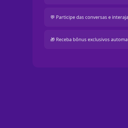
💬 Participe das conversas e interaj
🎁 Receba bônus exclusivos autom