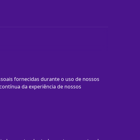
ssoais fornecidas durante o uso de nossos
 contínua da experiência de nossos