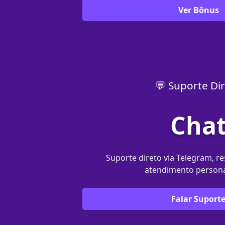
Ver Bônus
💬 Suporte Di
Cha
Suporte direto via Telegram, r
atendimento persona
Falar Suport