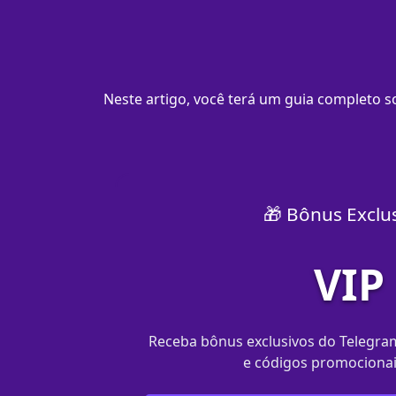
Neste artigo, você terá um guia completo so
🎁 Bônus Exclu
VIP
Receba bônus exclusivos do Telegra
e códigos promocionai