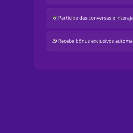
💬 Participe das conversas e interaj
🎁 Receba bônus exclusivos autom