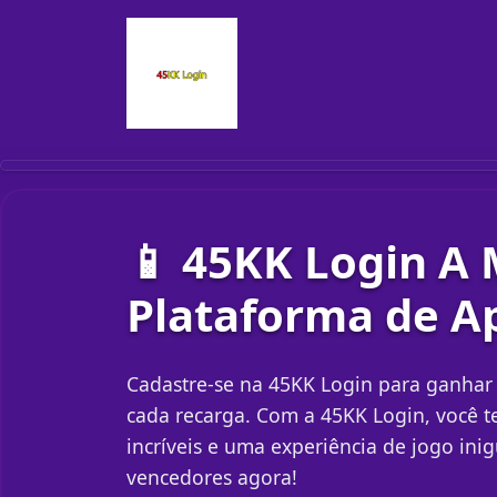
📱 45KK Login A
Plataforma de A
Cadastre-se na 45KK Login para ganhar
cada recarga. Com a 45KK Login, você 
incríveis e uma experiência de jogo inig
vencedores agora!