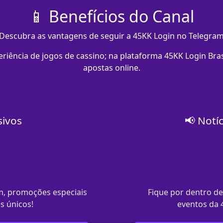
📱 Benefícios do Canal
Descubra as vantagens de seguir a 45KK Login no Telegra
riência de jogos de cassino; na plataforma 45KK Login Brasi
apostas online.
sivos
📢 Notí
m, promoções especiais
Fique por dentro d
s únicos!
eventos da 