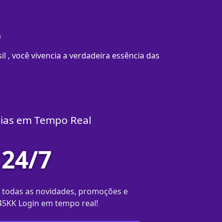
m
l , você vivencia a verdadeira essência das
cias em Tempo Real
24/7
e todas as novidades, promoções e
45KK Login em tempo real!