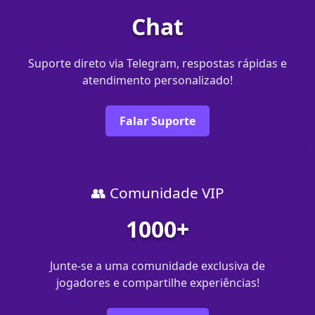
Chat
Suporte direto via Telegram, respostas rápidas e
atendimento personalizado!
Falar Suporte
👥 Comunidade VIP
1000+
Junte-se a uma comunidade exclusiva de
jogadores e compartilhe experiências!