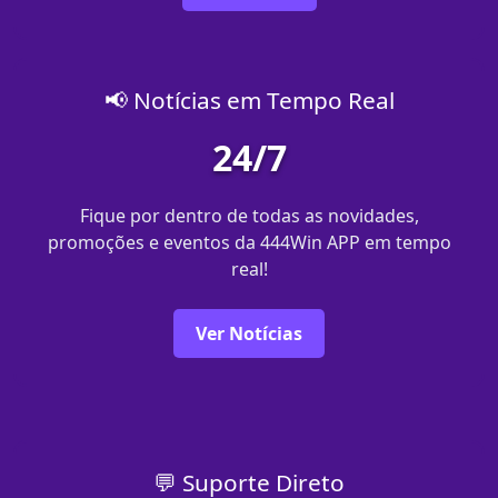
📢 Notícias em Tempo Real
24/7
Fique por dentro de todas as novidades,
promoções e eventos da 444Win APP em tempo
real!
Ver Notícias
💬 Suporte Direto