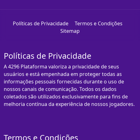
Políticas de Privacidade
Termos e Condições
Sitemap
Políticas de Privacidade
A 4296 Plataforma valoriza a privacidade de seus
usuários e está empenhada em proteger todas as
informações pessoais fornecidas durante o uso de
nossos canais de comunicação. Todos os dados
coletados são utilizados exclusivamente para fins de
melhoria contínua da experiência de nossos jogadores.
Termos e Condições