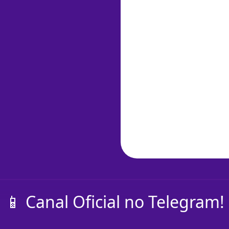
📱 Canal Oficial no Telegram!