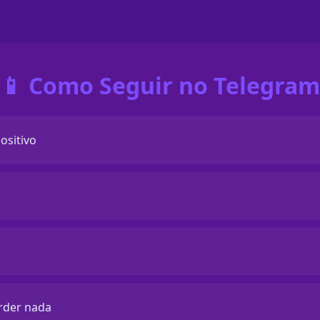
📱 Como Seguir no Telegram
ositivo
erder nada