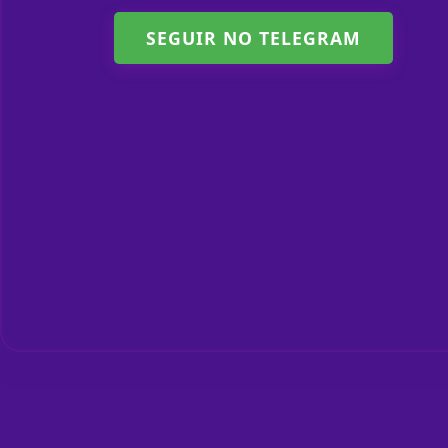
SEGUIR NO TELEGRAM