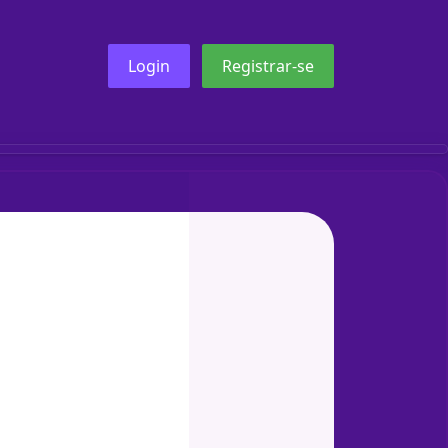
Login
Registrar-se