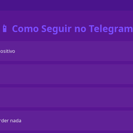
📱 Como Seguir no Telegram
ositivo
erder nada