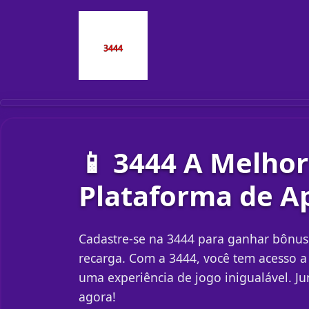
📱 3444 A Melhor
Plataforma de A
Cadastre-se na 3444 para ganhar bônus
recarga. Com a 3444, você tem acesso a
uma experiência de jogo inigualável. J
agora!