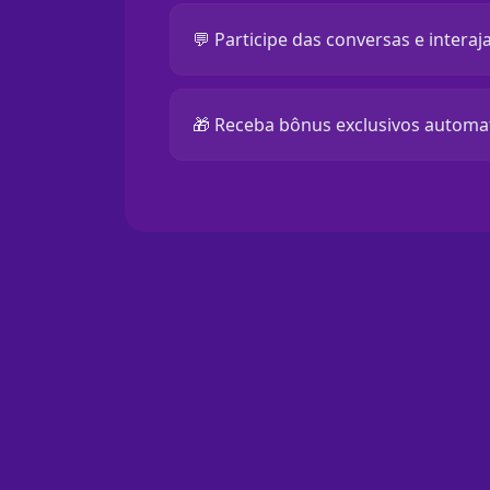
💬 Participe das conversas e interaj
🎁 Receba bônus exclusivos autom