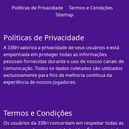
Políticas de Privacidade
Termos e Condições
Sitemap
Políticas de Privacidade
A 33Brl valoriza a privacidade de seus usuários e está
empenhada em proteger todas as informações
pessoais fornecidas durante o uso de nossos canais de
comunicação. Todos os dados coletados são utilizados
exclusivamente para fins de melhoria contínua da
experiência de nossos jogadores.
Termos e Condições
Os usuários da 33Brl concordam em respeitar todas as