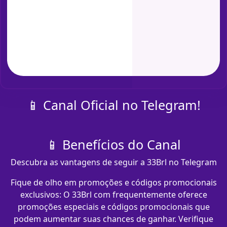
📱 Canal Oficial no Telegram!
📱 Benefícios do Canal
Descubra as vantagens de seguir a 33Brl no Telegram
Fique de olho em promoções e códigos promocionais
exclusivos: O 33Brl com​ frequentemente oferece
promoções especiais e códigos promocionais que
podem aumentar suas chances de ganhar. Verifique