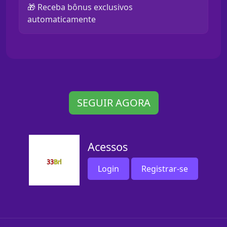
🎁 Receba bônus exclusivos
automaticamente
SEGUIR AGORA
Acessos
Login
Registrar-se