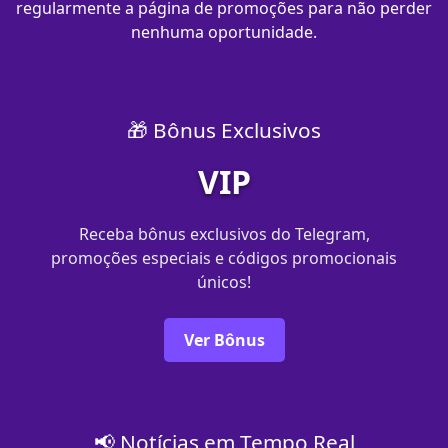
regularmente a página de promoções para não perder
nenhuma oportunidade.
🎁 Bônus Exclusivos
VIP
Receba bônus exclusivos do Telegram,
promoções especiais e códigos promocionais
únicos!
Ver Bônus
📢 Notícias em Tempo Real