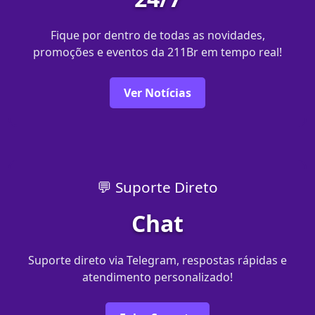
Fique por dentro de todas as novidades,
promoções e eventos da 211Br em tempo real!
Ver Notícias
💬 Suporte Direto
Chat
Suporte direto via Telegram, respostas rápidas e
atendimento personalizado!