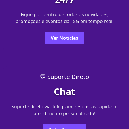
Fique por dentro de todas as novidades,
promoções e eventos da 18G em tempo real!
Ver Notícias
💬 Suporte Direto
Chat
Suporte direto via Telegram, respostas rápidas e
atendimento personalizado!