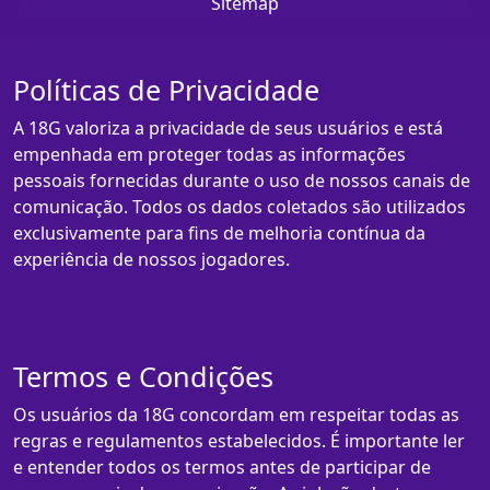
Sitemap
Políticas de Privacidade
A 18G valoriza a privacidade de seus usuários e está
empenhada em proteger todas as informações
pessoais fornecidas durante o uso de nossos canais de
comunicação. Todos os dados coletados são utilizados
exclusivamente para fins de melhoria contínua da
experiência de nossos jogadores.
Termos e Condições
Os usuários da 18G concordam em respeitar todas as
regras e regulamentos estabelecidos. É importante ler
e entender todos os termos antes de participar de