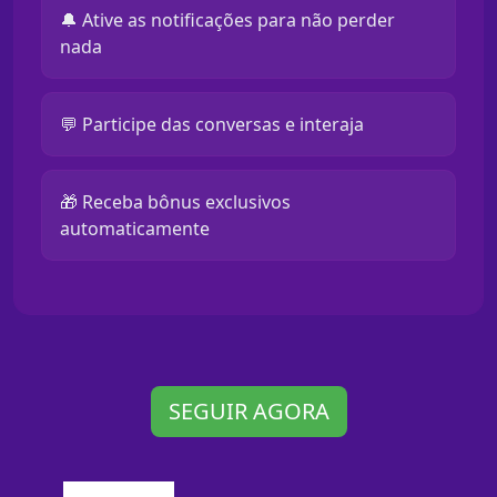
🔔 Ative as notificações para não perder
nada
💬 Participe das conversas e interaja
🎁 Receba bônus exclusivos
automaticamente
SEGUIR AGORA