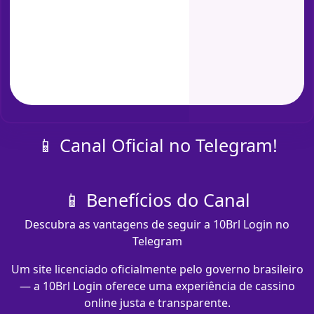
📱 Canal Oficial no Telegram!
📱 Benefícios do Canal
Descubra as vantagens de seguir a 10Brl Login no
Telegram
Um site licenciado oficialmente pelo governo brasileiro
— a 10Brl Login oferece uma experiência de cassino
online justa e transparente.