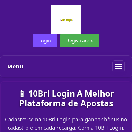
Login
Registrar-se
Menu
📱 10Brl Login A Melhor
Plataforma de Apostas
Cadastre-se na 10Brl Login para ganhar bônus no
cadastro e em cada recarga. Com a 10Brl Login,