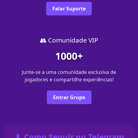
Falar Suporte
👥 Comunidade VIP
1000+
Junte-se a uma comunidade exclusiva de
jogadores e compartilhe experiências!
Entrar Grupo
📱 Como Seguir no Telegram