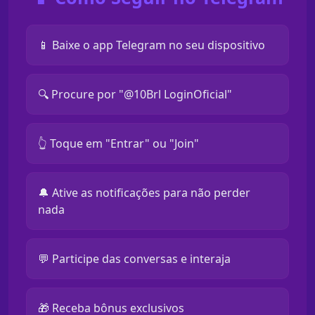
📱 Baixe o app Telegram no seu dispositivo
🔍 Procure por "@10Brl LoginOficial"
👆 Toque em "Entrar" ou "Join"
🔔 Ative as notificações para não perder
nada
💬 Participe das conversas e interaja
🎁 Receba bônus exclusivos