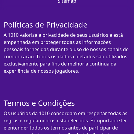
Sitemap
Políticas de Privacidade
A 1010 valoriza a privacidade de seus usuários e está
empenhada em proteger todas as informações
pessoais fornecidas durante o uso de nossos canais de
comunicação. Todos os dados coletados são utilizados
exclusivamente para fins de melhoria contínua da
experiência de nossos jogadores.
Termos e Condições
Os usuários da 1010 concordam em respeitar todas as
regras e regulamentos estabelecidos. É importante ler
e entender todos os termos antes de participar de