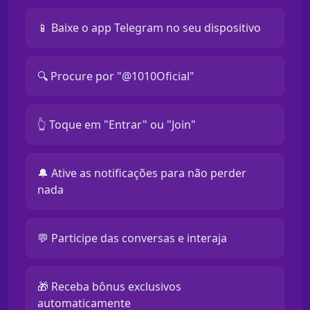
📱 Baixe o app Telegram no seu dispositivo
🔍 Procure por "@1010Oficial"
👆 Toque em "Entrar" ou "Join"
🔔 Ative as notificações para não perder
nada
💬 Participe das conversas e interaja
🎁 Receba bônus exclusivos
automaticamente