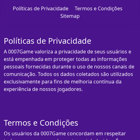
Políticas de Privacidade
Termos e Condições
Sitemap
Políticas de Privacidade
A 0007Game valoriza a privacidade de seus usuários e
está empenhada em proteger todas as informações
pessoais fornecidas durante o uso de nossos canais de
comunicação. Todos os dados coletados são utilizados
exclusivamente para fins de melhoria contínua da
experiência de nossos jogadores.
Termos e Condições
Os usuários da 0007Game concordam em respeitar