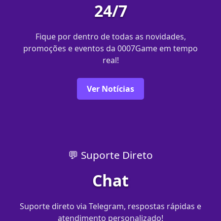
24/7
Fique por dentro de todas as novidades,
promoções e eventos da 0007Game em tempo
real!
Ver Notícias
💬 Suporte Direto
Chat
Suporte direto via Telegram, respostas rápidas e
atendimento personalizado!